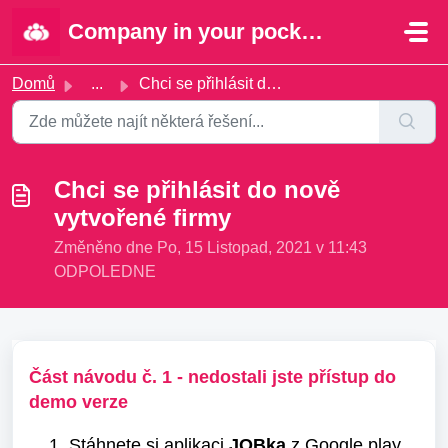
Přeskočit na hlavní obsah
Company in your pocket | Portal
Domů
...
Chci se přihlásit do nově vytvořené firmy
Chci se přihlásit do nově
vytvořené firmy
Změněno dne Po, 15 Listopad, 2021 v 11:43
ODPOLEDNE
Část návodu č. 1 - nedostali jste přístup do
demo verze
1. Stáhnete si aplikaci
JOBka
z Google play