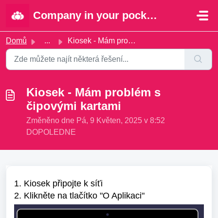
Přeskočit na hlavní obsah
Company in your pocket | Portal
Domů
...
Kiosek - Mám problém s čipovými kartami
Kiosek - Mám problém s
čipovými kartami
Změněno dne Pá, 9 Květen, 2025 v 8:52
DOPOLEDNE
1. Kiosek připojte k síťi
2. Klikněte na tlačítko "O Aplikaci"