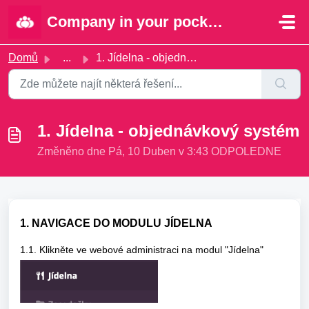
Přeskočit na hlavní obsah
Company in your pocket | Portal
Domů
...
1. Jídelna - objednávkový systém
1. Jídelna - objednávkový systém
Změněno dne Pá, 10 Duben v 3:43 ODPOLEDNE
1. NAVIGACE DO MODULU JÍDELNA
1.1. Klikněte ve webové administraci na modul "Jídelna"