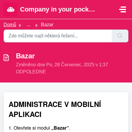
Přeskočit na hlavní obsah
Company in your pocket | Portal
Domů
...
Bazar
Bazar
Změněno dne Po, 28 Červenec, 2025 v 1:37
ODPOLEDNE
ADMINISTRACE V MOBILNÍ
APLIKACI
1.
Otevřete si modul
„Bazar“
.