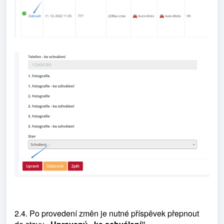
2.4. Po provedení změn je nutné příspěvek přepnout