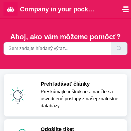
Preskočiť na hlavný obsah
Company in your pocket | Portal
Ahoj, ako vám môžeme pomôcť?
Prehľadávať články
Preskúmajte inštrukcie a naučte sa
osvedčené postupy z našej znalostnej
databázy
Odošlite tiket